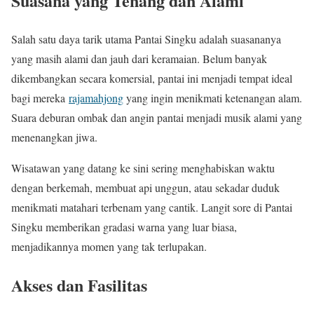
Suasana yang Tenang dan Alami
Salah satu daya tarik utama Pantai Singku adalah suasananya
yang masih alami dan jauh dari keramaian. Belum banyak
dikembangkan secara komersial, pantai ini menjadi tempat ideal
bagi mereka
rajamahjong
yang ingin menikmati ketenangan alam.
Suara deburan ombak dan angin pantai menjadi musik alami yang
menenangkan jiwa.
Wisatawan yang datang ke sini sering menghabiskan waktu
dengan berkemah, membuat api unggun, atau sekadar duduk
menikmati matahari terbenam yang cantik. Langit sore di Pantai
Singku memberikan gradasi warna yang luar biasa,
menjadikannya momen yang tak terlupakan.
Akses dan Fasilitas