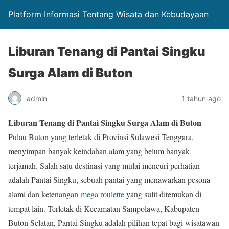
Platform Informasi Tentang Wisata dan Kebudayaan
Liburan Tenang di Pantai Singku
Surga Alam di Buton
admin
1 tahun ago
Liburan Tenang di Pantai Singku Surga Alam di Buton
–
Pulau Buton yang terletak di Provinsi Sulawesi Tenggara,
menyimpan banyak keindahan alam yang belum banyak
terjamah. Salah satu destinasi yang mulai mencuri perhatian
adalah Pantai Singku, sebuah pantai yang menawarkan pesona
alami dan ketenangan
mega roulette
yang sulit ditemukan di
tempat lain. Terletak di Kecamatan Sampolawa, Kabupaten
Buton Selatan, Pantai Singku adalah pilihan tepat bagi wisatawan