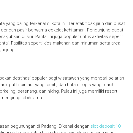
ta yang paling terkenal di kota ini. Terletak tidak jauh dari pusat
h dengan pasir berwarna cokelat kehitaman. Pengunjung dapat
bkan di sini. Pantai ini juga populer untuk aktivitas seperti
antai. Fasilitas seperti kios makanan dan minuman serta area
unjung.
upakan destinasi populer bagi wisatawan yang mencari pelarian
ir putih, air laut yang jernih, dan hutan tropis yang masih
orkeling, berenang, dan hiking. Pulau ini juga memiliki resort
 menginap lebih lama.
awasan pegunungan di Padang. Dikenal dengan
slot deposit 10
ilingi oleh perbukitan hijau dan menawarkan suasana yang