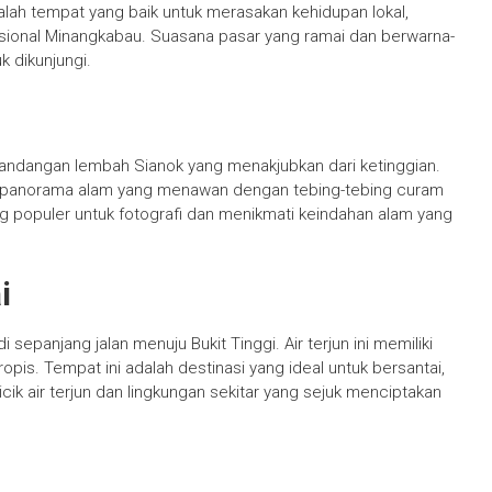
dalah tempat yang baik untuk merasakan kehidupan lokal,
sional Minangkabau. Suasana pasar yang ramai dan berwarna-
 dikunjungi.
ndangan lembah Sianok yang menakjubkan dari ketinggian.
kan panorama alam yang menawan dengan tebing-tebing curam
ng populer untuk fotografi dan menikmati keindahan alam yang
i
i sepanjang jalan menuju Bukit Tinggi. Air terjun ini memiliki
tropis. Tempat ini adalah destinasi yang ideal untuk bersantai,
ik air terjun dan lingkungan sekitar yang sejuk menciptakan