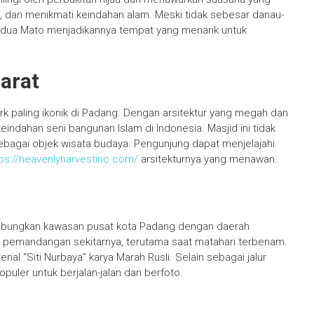
k, dan menikmati keindahan alam. Meski tidak sebesar danau-
indua Mato menjadikannya tempat yang menarik untuk
arat
rk paling ikonik di Padang. Dengan arsitektur yang megah dan
ndahan seni bangunan Islam di Indonesia. Masjid ini tidak
sebagai objek wisata budaya. Pengunjung dapat menjelajahi
tps://heavenlyharvestinc.com/
arsitekturnya yang menawan.
ubungkan kawasan pusat kota Padang dengan daerah
n pemandangan sekitarnya, terutama saat matahari terbenam.
nal “Siti Nurbaya” karya Marah Rusli. Selain sebagai jalur
opuler untuk berjalan-jalan dan berfoto.