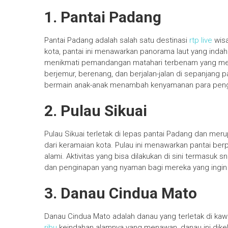
1. Pantai Padang
Pantai Padang adalah salah satu destinasi
rtp live
wisa
kota, pantai ini menawarkan panorama laut yang inda
menikmati pemandangan matahari terbenam yang menakju
berjemur, berenang, dan berjalan-jalan di sepanjang p
bermain anak-anak menambah kenyamanan para peng
2. Pulau Sikuai
Pulau Sikuai terletak di lepas pantai Padang dan mer
dari keramaian kota. Pulau ini menawarkan pantai berpas
alami. Aktivitas yang bisa dilakukan di sini termasuk sn
dan penginapan yang nyaman bagi mereka yang ingin
3. Danau Cindua Mato
Danau Cindua Mato adalah danau yang terletak di k
ribu
keindahan alamnya yang menawan, danau ini dikel