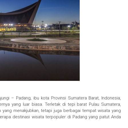
ngi – Padang, ibu kota Provinsi Sumatera Barat, Indonesia,
rnya yang luar biasa. Terletak di tepi barat Pulau Sumatera,
yang menakjubkan, tetapi juga berbagai tempat wisata yang
berapa destinasi wisata terpopuler di Padang yang patut Anda