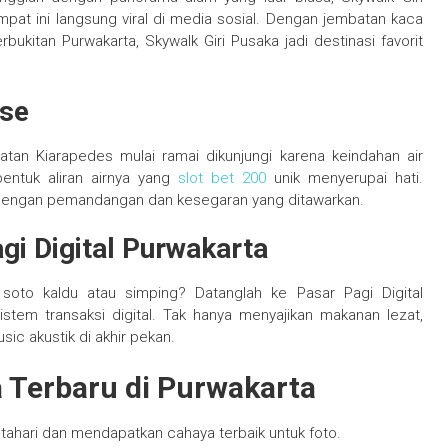
pat ini langsung viral di media sosial. Dengan jembatan kaca
ukitan Purwakarta, Skywalk Giri Pusaka jadi destinasi favorit
ise
tan Kiarapedes mulai ramai dikunjungi karena keindahan air
bentuk aliran airnya yang
slot bet 200
unik menyerupai hati.
dengan pemandangan dan kesegaran yang ditawarkan.
agi Digital Purwakarta
soto kaldu atau simping? Datanglah ke Pasar Pagi Digital
istem transaksi digital. Tak hanya menyajikan makanan lezat,
usic akustik di akhir pekan.
 Terbaru di Purwakarta
atahari dan mendapatkan cahaya terbaik untuk foto.