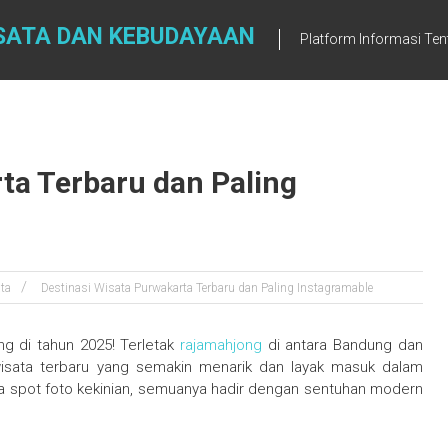
SATA DAN KEBUDAYAAN
Platform Informasi Te
ta Terbaru dan Paling
ta
Destinasi Wisata Purwakarta Terbaru dan Paling Instagramable
g di tahun 2025! Terletak
rajamahjong
di antara Bandung dan
 wisata terbaru yang semakin menarik dan layak masuk dalam
ingga spot foto kekinian, semuanya hadir dengan sentuhan modern