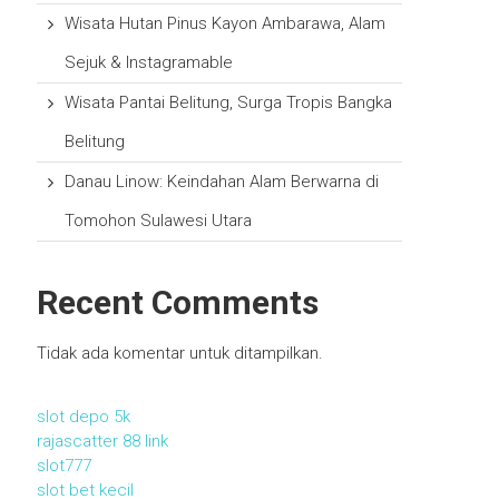
Wisata Hutan Pinus Kayon Ambarawa, Alam
Sejuk & Instagramable
Wisata Pantai Belitung, Surga Tropis Bangka
Belitung
Danau Linow: Keindahan Alam Berwarna di
Tomohon Sulawesi Utara
Recent Comments
Tidak ada komentar untuk ditampilkan.
slot depo 5k
rajascatter 88 link
slot777
slot bet kecil