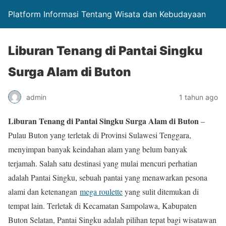
Platform Informasi Tentang Wisata dan Kebudayaan
Liburan Tenang di Pantai Singku
Surga Alam di Buton
admin
1 tahun ago
Liburan Tenang di Pantai Singku Surga Alam di Buton
–
Pulau Buton yang terletak di Provinsi Sulawesi Tenggara,
menyimpan banyak keindahan alam yang belum banyak
terjamah. Salah satu destinasi yang mulai mencuri perhatian
adalah Pantai Singku, sebuah pantai yang menawarkan pesona
alami dan ketenangan
mega roulette
yang sulit ditemukan di
tempat lain. Terletak di Kecamatan Sampolawa, Kabupaten
Buton Selatan, Pantai Singku adalah pilihan tepat bagi wisatawan