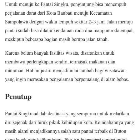
Untuk menuju ke Pantai Singku, pengunjung bisa menempuh
perjalanan darat dari Kota Baubau menuju Kecamatan
Sampolawa dengan waktu tempuh sekitar 2–3 jam. Jalan menuju
pantai sudah bisa dilalui kendaraan roda dua maupun roda empat,
meskipun beberapa bagian masih berupa jalan tanah.
Karena belum banyak fasilitas wisata, disarankan untuk
membawa perlengkapan sendiri, termasuk makanan dan
minuman. Hal ini justru menjadi nilai tambah bagi wisatawan
yang ingin merasakan pengalaman berpetualang di alam bebas.
Penutup
Pantai Singku adalah destinasi yang sempurna untuk melarikan
diri sejenak dari hiruk-pikuk kehidupan kota. Keindahannya yang
masih alami menjadikannya salah satu pantai terbaik di Buton
yang layak untuk dikunjungi. Jika Anda mencari tempat untuk