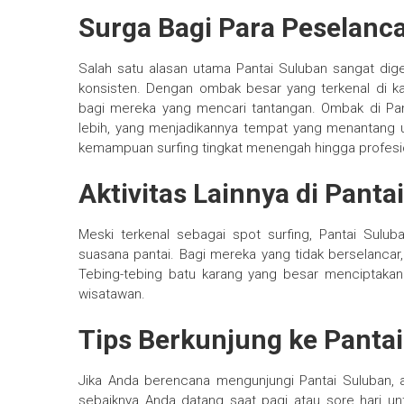
Surga Bagi Para Peselanc
Salah satu alasan utama Pantai Suluban sangat dig
konsisten. Dengan ombak besar yang terkenal di kala
bagi mereka yang mencari tantangan. Ombak di Pan
lebih, yang menjadikannya tempat yang menantang u
kemampuan surfing tingkat menengah hingga profesi
Aktivitas Lainnya di Panta
Meski terkenal sebagai spot surfing, Pantai Sulu
suasana pantai. Bagi mereka yang tidak berselancar
Tebing-tebing batu karang yang besar menciptakan l
wisatawan.
Tips Berkunjung ke Panta
Jika Anda berencana mengunjungi Pantai Suluban,
sebaiknya Anda datang saat pagi atau sore hari un