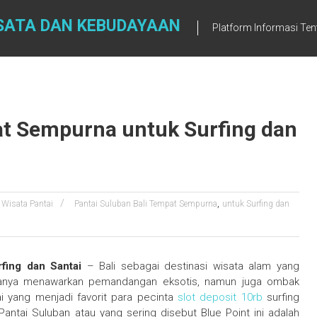
SATA DAN KEBUDAYAAN
Platform Informasi Te
at Sempurna untuk Surfing dan
,
Wisata Pantai
Pantai Suluban Bali Tempat Sempurna
untuk Surfing dan
fing dan Santai
– Bali sebagai destinasi wisata alam yang
 hanya menawarkan pemandangan eksotis, namun juga ombak
i yang menjadi favorit para pecinta
slot deposit 10rb
surfing
antai Suluban atau yang sering disebut Blue Point ini adalah