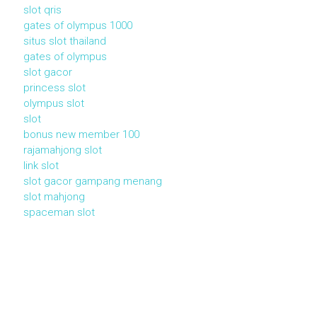
slot qris
gates of olympus 1000
situs slot thailand
gates of olympus
slot gacor
princess slot
olympus slot
slot
bonus new member 100
rajamahjong slot
link slot
slot gacor gampang menang
slot mahjong
spaceman slot