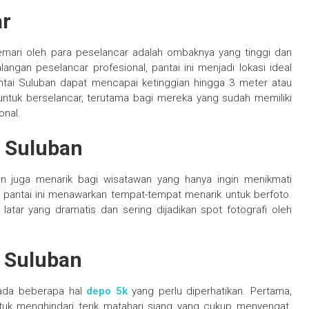
ar
emari oleh para peselancar adalah ombaknya yang tinggi dan
ngan peselancar profesional, pantai ini menjadi lokasi ideal
tai Suluban dapat mencapai ketinggian hingga 3 meter atau
ntuk berselancar, terutama bagi mereka yang sudah memiliki
onal.
i Suluban
ban juga menarik bagi wisatawan yang hanya ingin menikmati
, pantai ini menawarkan tempat-tempat menarik untuk berfoto.
atar yang dramatis dan sering dijadikan spot fotografi oleh
i Suluban
 ada beberapa hal
depo 5k
yang perlu diperhatikan. Pertama,
tuk menghindari terik matahari siang yang cukup menyengat.