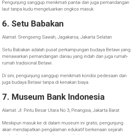
Pengunjung sanggup menikmati pantai dan juga pemandangan
laut tanpa kudu mengeluarkan ongkos masuk.
6. Setu Babakan
Alamat: Srengseng Sawah, Jagakarsa, Jakarta Selatan
Setu Babakan adalah pusat perkampungan budaya Betawi yang
menawarkan pemandangan danau yang indah dan juga rumah-
rumah tradisional Betawi.
Di sini, pengunjung sanggup menikmati kondisi pedesaan dan
juga budaya Betawi tanpa di kenakan biaya.
7. Museum Bank Indonesia
Alamat: Jl. Pintu Besar Utara No.3, Pinangsia, Jakarta Barat
Meskipun masuk ke di dalam museum ini gratis, pengunjung
akan mendapatkan pengalaman edukatif berkenaan sejarah