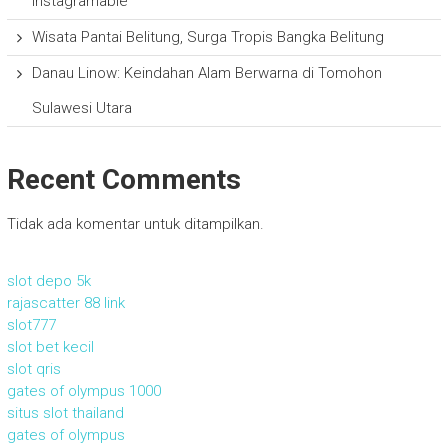
Instagramable
Wisata Pantai Belitung, Surga Tropis Bangka Belitung
Danau Linow: Keindahan Alam Berwarna di Tomohon
Sulawesi Utara
Recent Comments
Tidak ada komentar untuk ditampilkan.
slot depo 5k
rajascatter 88 link
slot777
slot bet kecil
slot qris
gates of olympus 1000
situs slot thailand
gates of olympus