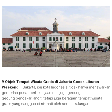
9 Objek Tempat Wisata Gratis di Jakarta Cocok Liburan
Weekend
– Jakarta, ibu kota Indonesia, tidak hanya menawarkan
gemerlap pusat perbelanjaan dan juga gedung-
gedung pencakar langit, tetapi juga beragam tempat wisata
gratis yang sanggup di nikmati oleh semua kalangan.