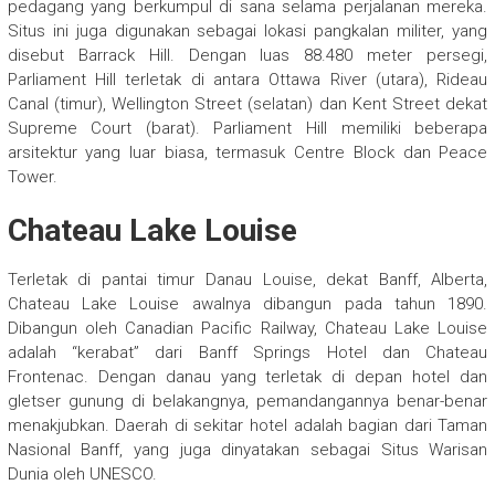
pedagang yang berkumpul di sana selama perjalanan mereka.
Situs ini juga digunakan sebagai lokasi pangkalan militer, yang
disebut Barrack Hill. Dengan luas 88.480 meter persegi,
Parliament Hill terletak di antara Ottawa River (utara), Rideau
Canal (timur), Wellington Street (selatan) dan Kent Street dekat
Supreme Court (barat). Parliament Hill memiliki beberapa
arsitektur yang luar biasa, termasuk Centre Block dan Peace
Tower.
Chateau Lake Louise
Terletak di pantai timur Danau Louise, dekat Banff, Alberta,
Chateau Lake Louise awalnya dibangun pada tahun 1890.
Dibangun oleh Canadian Pacific Railway, Chateau Lake Louise
adalah “kerabat” dari Banff Springs Hotel dan Chateau
Frontenac. Dengan danau yang terletak di depan hotel dan
gletser gunung di belakangnya, pemandangannya benar-benar
menakjubkan. Daerah di sekitar hotel adalah bagian dari Taman
Nasional Banff, yang juga dinyatakan sebagai Situs Warisan
Dunia oleh UNESCO.