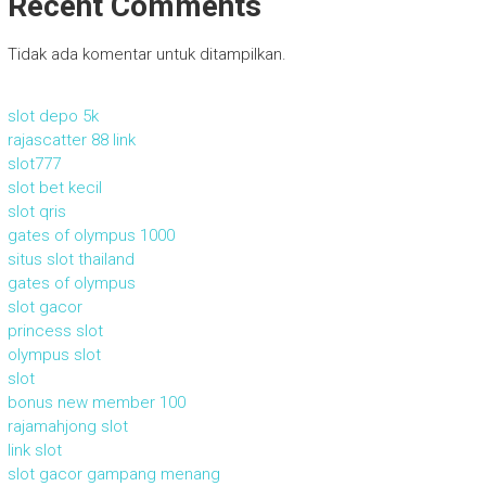
Recent Comments
Tidak ada komentar untuk ditampilkan.
slot depo 5k
rajascatter 88 link
slot777
slot bet kecil
slot qris
gates of olympus 1000
situs slot thailand
gates of olympus
slot gacor
princess slot
olympus slot
slot
bonus new member 100
rajamahjong slot
link slot
slot gacor gampang menang