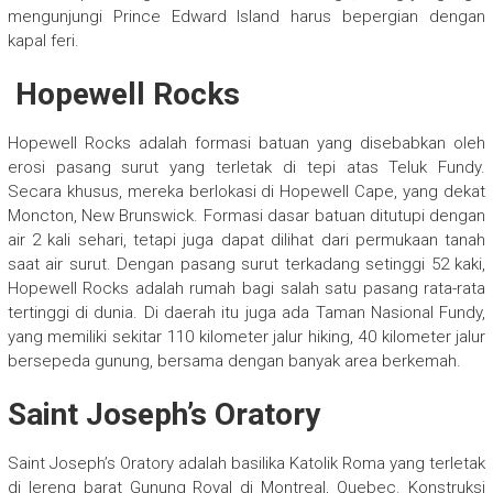
mengunjungi Prince Edward Island harus bepergian dengan
kapal feri.
Hopewell Rocks
Hopewell Rocks adalah formasi batuan yang disebabkan oleh
erosi pasang surut yang terletak di tepi atas Teluk Fundy.
Secara khusus, mereka berlokasi di Hopewell Cape, yang dekat
Moncton, New Brunswick. Formasi dasar batuan ditutupi dengan
air 2 kali sehari, tetapi juga dapat dilihat dari permukaan tanah
saat air surut. Dengan pasang surut terkadang setinggi 52 kaki,
Hopewell Rocks adalah rumah bagi salah satu pasang rata-rata
tertinggi di dunia. Di daerah itu juga ada Taman Nasional Fundy,
yang memiliki sekitar 110 kilometer jalur hiking, 40 kilometer jalur
bersepeda gunung, bersama dengan banyak area berkemah.
Saint Joseph’s Oratory
Saint Joseph’s Oratory adalah basilika Katolik Roma yang terletak
di lereng barat Gunung Royal di Montreal, Quebec. Konstruksi