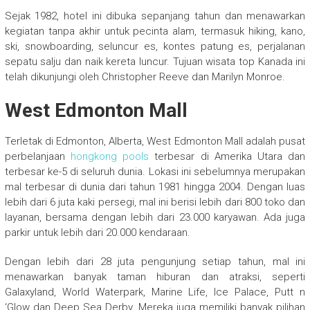
Sejak 1982, hotel ini dibuka sepanjang tahun dan menawarkan
kegiatan tanpa akhir untuk pecinta alam, termasuk hiking, kano,
ski, snowboarding, seluncur es, kontes patung es, perjalanan
sepatu salju dan naik kereta luncur. Tujuan wisata top Kanada ini
telah dikunjungi oleh Christopher Reeve dan Marilyn Monroe.
West Edmonton Mall
Terletak di Edmonton, Alberta, West Edmonton Mall adalah pusat
perbelanjaan
hongkong pools
terbesar di Amerika Utara dan
terbesar ke-5 di seluruh dunia. Lokasi ini sebelumnya merupakan
mal terbesar di dunia dari tahun 1981 hingga 2004. Dengan luas
lebih dari 6 juta kaki persegi, mal ini berisi lebih dari 800 toko dan
layanan, bersama dengan lebih dari 23.000 karyawan. Ada juga
parkir untuk lebih dari 20.000 kendaraan.
Dengan lebih dari 28 juta pengunjung setiap tahun, mal ini
menawarkan banyak taman hiburan dan atraksi, seperti
Galaxyland, World Waterpark, Marine Life, Ice Palace, Putt n
‘Glow dan Deep Sea Derby. Mereka juga memiliki banyak pilihan