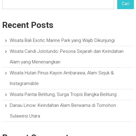
Cari
Recent Posts
Wisata Bali Exotic Marine Park yang Wajib Dikunjungi
Wisata Candi Jolotundo: Pesona Sejarah dan Keindahan
Alam yang Menenangkan
Wisata Hutan Pinus Kayon Ambarawa, Alam Sejuk &
Instagramable
Wisata Pantai Belitung, Surga Tropis Bangka Belitung
Danau Linow: Keindahan Alam Berwarna di Tomohon
Sulawesi Utara