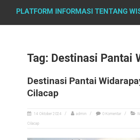
Skip
to
PLATFORM INFORMASI TENTANG WI
content
Tag: Destinasi Pantai
Destinasi Pantai Widarap
Cilacap
14 Oktober 2024
admin
0 Komentar
W
Cilacap