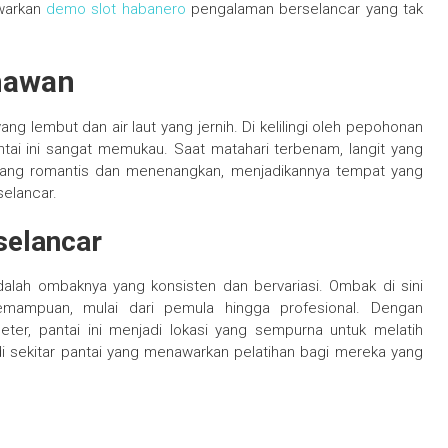
warkan
demo slot habanero
pengalaman berselancar yang tak
nawan
ng lembut dan air laut yang jernih. Di kelilingi oleh pepohonan
ntai ini sangat memukau. Saat matahari terbenam, langit yang
ang romantis dan menenangkan, menjadikannya tempat yang
selancar.
selancar
dalah ombaknya yang konsisten dan bervariasi. Ombak di sini
emampuan, mulai dari pemula hingga profesional. Dengan
er, pantai ini menjadi lokasi yang sempurna untuk melatih
di sekitar pantai yang menawarkan pelatihan bagi mereka yang