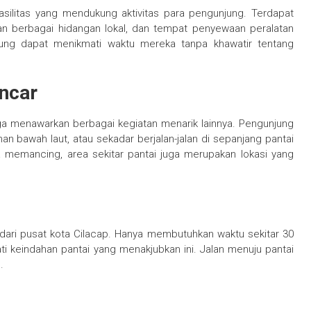
asilitas yang mendukung aktivitas para pengunjung. Terdapat
an berbagai hidangan lokal, dan tempat penyewaan peralatan
jung dapat menikmati waktu mereka tanpa khawatir tentang
ancar
a menawarkan berbagai kegiatan menarik lainnya. Pengunjung
an bawah laut, atau sekadar berjalan-jalan di sepanjang pantai
a memancing, area sekitar pantai juga merupakan lokasi yang
ari pusat kota Cilacap. Hanya membutuhkan waktu sekitar 30
 keindahan pantai yang menakjubkan ini. Jalan menuju pantai
.