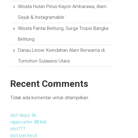
Wisata Hutan Pinus Kayon Ambarawa, Alam
Sejuk & Instagramable
Wisata Pantai Belitung, Surga Tropis Bangka
Belitung
Danau Linow: Keindahan Alam Berwarna di
Tomohon Sulawesi Utara
Recent Comments
Tidak ada komentar untuk ditampilkan.
slot depo 5k
rajascatter 88 link
slot777
slot bet kecil