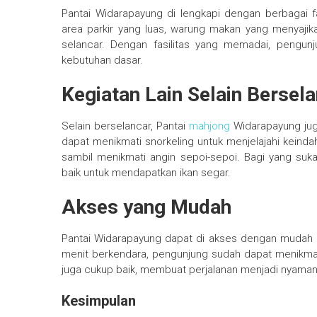
Pantai Widarapayung di lengkapi dengan berbagai f
area parkir yang luas, warung makan yang menyajik
selancar. Dengan fasilitas yang memadai, pengun
kebutuhan dasar.
Kegiatan Lain Selain Bersel
Selain berselancar, Pantai
mahjong
Widarapayung jug
dapat menikmati snorkeling untuk menjelajahi keindah
sambil menikmati angin sepoi-sepoi. Bagi yang suk
baik untuk mendapatkan ikan segar.
Akses yang Mudah
Pantai Widarapayung dapat di akses dengan mudah d
menit berkendara, pengunjung sudah dapat menikmati
juga cukup baik, membuat perjalanan menjadi nyaman
Kesimpulan