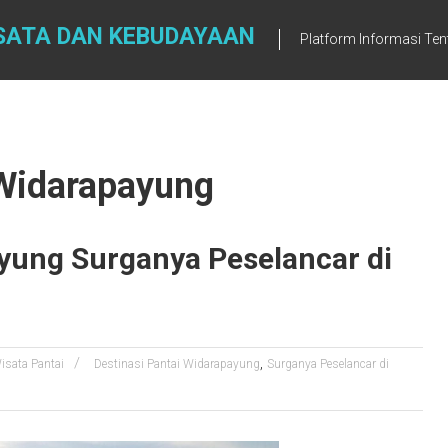
SATA DAN KEBUDAYAAN
Platform Informasi Te
 Widarapayung
ayung Surganya Peselancar di
,
isata Pantai
Destinasi Pantai Widarapayung
Surganya Peselancar di