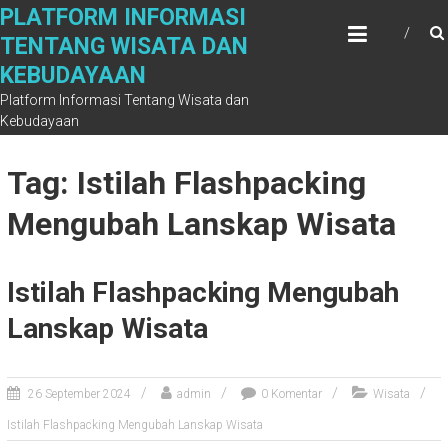
Skip
PLATFORM INFORMASI
to
TENTANG WISATA DAN
content
KEBUDAYAAN
Platform Informasi Tentang Wisata dan
Kebudayaan
Tag: Istilah Flashpacking
Mengubah Lanskap Wisata
Istilah Flashpacking Mengubah
Lanskap Wisata
26 September 2024
admin
0 Komentar
Wisata
Istilah Flashpacking Mengubah Lanskap Wisata