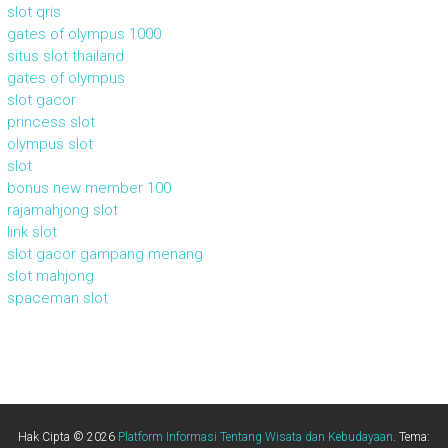
slot qris
gates of olympus 1000
situs slot thailand
gates of olympus
slot gacor
princess slot
olympus slot
slot
bonus new member 100
rajamahjong slot
link slot
slot gacor gampang menang
slot mahjong
spaceman slot
Hak Cipta © 2026
Platform Informasi Tentang Wisata dan Kebudayaan
. Tema: