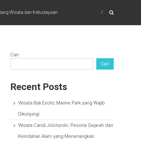
ntang Wisata dan Kebudayaan
Cari
Cari
Recent Posts
Wisata Bali Exotic Marine Park yang Wajib
Dikunjungi
Wisata Candi Jolotundo: Pesona Sejarah dan
Keindahan Alam yang Menenangkan