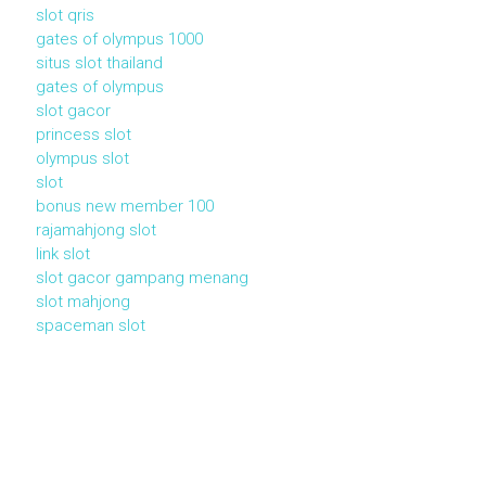
slot qris
gates of olympus 1000
situs slot thailand
gates of olympus
slot gacor
princess slot
olympus slot
slot
bonus new member 100
rajamahjong slot
link slot
slot gacor gampang menang
slot mahjong
spaceman slot