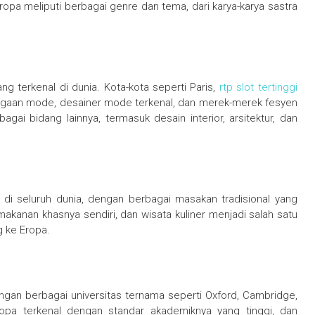
opa meliputi berbagai genre dan tema, dari karya-karya sastra
g terkenal di dunia. Kota-kota seperti Paris,
rtp slot tertinggi
ragaan mode, desainer mode terkenal, dan merek-merek fesyen
gai bidang lainnya, termasuk desain interior, arsitektur, dan
 di seluruh dunia, dengan berbagai masakan tradisional yang
akanan khasnya sendiri, dan wisata kuliner menjadi salah satu
g ke Eropa.
dengan berbagai universitas ternama seperti Oxford, Cambridge,
ropa terkenal dengan standar akademiknya yang tinggi, dan