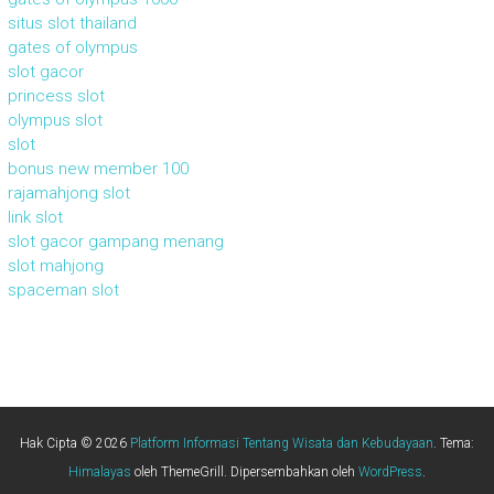
situs slot thailand
gates of olympus
slot gacor
princess slot
olympus slot
slot
bonus new member 100
rajamahjong slot
link slot
slot gacor gampang menang
slot mahjong
spaceman slot
Hak Cipta © 2026
Platform Informasi Tentang Wisata dan Kebudayaan
. Tema:
Himalayas
oleh ThemeGrill. Dipersembahkan oleh
WordPress
.