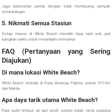
Jaga kebersihan pantai dengan tidak membuang sampah
sembarangan.
5. Nikmati Semua Stasiun
Setiap stasiun di White Beach memiliki daya tarik unik, jadi
luangkan waktu untuk menjelajahi semuanya.
FAQ (Pertanyaan yang Sering
Diajukan)
Di mana lokasi White Beach?
White Beach terletak di Pulau Boracay, Filipina, sekitar 315 km
dari Manila.
Apa daya tarik utama White Beach?
Pasir putih lembut, air laut jernih, sunset indah, serta suasana