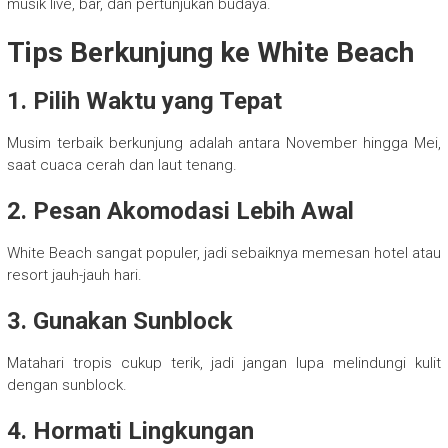
musik live, bar, dan pertunjukan budaya.
Tips Berkunjung ke White Beach
1. Pilih Waktu yang Tepat
Musim terbaik berkunjung adalah antara November hingga Mei,
saat cuaca cerah dan laut tenang.
2. Pesan Akomodasi Lebih Awal
White Beach sangat populer, jadi sebaiknya memesan hotel atau
resort jauh-jauh hari.
3. Gunakan Sunblock
Matahari tropis cukup terik, jadi jangan lupa melindungi kulit
dengan sunblock.
4. Hormati Lingkungan