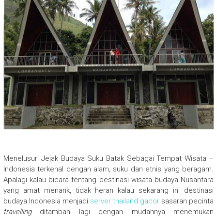
Menelusuri Jejak Budaya Suku Batak Sebagai Tempat Wisata –
Indonesia terkenal dengan alam, suku dan etnis yang beragam.
Apalagi kalau bicara tentang destinasi wisata budaya Nusantara
yang amat menarik, tidak heran kalau sekarang ini destinasi
budaya Indonesia menjadi
server thailand gacor
sasaran pecinta
travelling
ditambah lagi dengan mudahnya menemukan