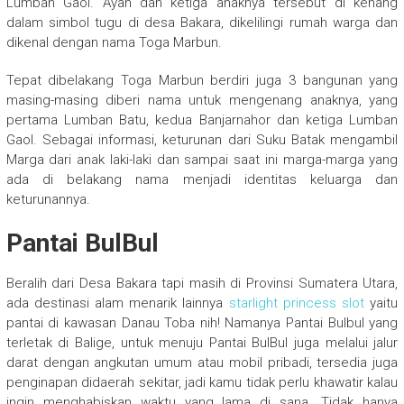
Lumban Gaol. Ayah dan ketiga anaknya tersebut di kenang
dalam simbol tugu di desa Bakara, dikelilingi rumah warga dan
dikenal dengan nama Toga Marbun.
Tepat dibelakang Toga Marbun berdiri juga 3 bangunan yang
masing-masing diberi nama untuk mengenang anaknya, yang
pertama Lumban Batu, kedua Banjarnahor dan ketiga Lumban
Gaol. Sebagai informasi, keturunan dari Suku Batak mengambil
Marga dari anak laki-laki dan sampai saat ini marga-marga yang
ada di belakang nama menjadi identitas keluarga dan
keturunannya.
Pantai BulBul
Beralih dari Desa Bakara tapi masih di Provinsi Sumatera Utara,
ada destinasi alam menarik lainnya
starlight princess slot
yaitu
pantai di kawasan Danau Toba nih! Namanya Pantai Bulbul yang
terletak di Balige, untuk menuju Pantai BulBul juga melalui jalur
darat dengan angkutan umum atau mobil pribadi, tersedia juga
penginapan didaerah sekitar, jadi kamu tidak perlu khawatir kalau
ingin menghabiskan waktu yang lama di sana. Tidak hanya