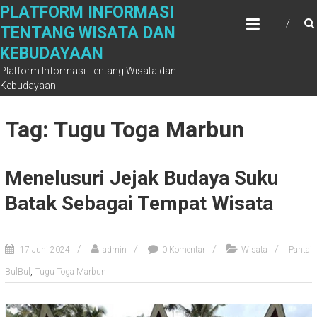
Skip
PLATFORM INFORMASI
to
TENTANG WISATA DAN
content
KEBUDAYAAN
Platform Informasi Tentang Wisata dan
Kebudayaan
Tag: Tugu Toga Marbun
Menelusuri Jejak Budaya Suku
Batak Sebagai Tempat Wisata
17 Juni 2024
admin
0 Komentar
Wisata
Pantai
,
BulBul
Tugu Toga Marbun