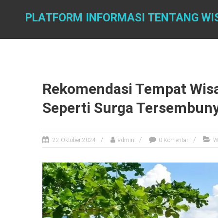
Skip
to
PLATFORM INFORMASI TENTANG WI
content
Rekomendasi Tempat Wisat
Seperti Surga Tersembuny
22 Oktober 2024
admin
0 Komentar
W