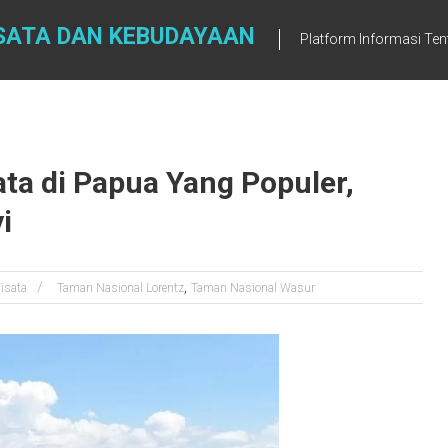
SATA DAN KEBUDAYAAN
Platform Informasi Te
a di Papua Yang Populer,
i
,
isata
Taman Nasional Lorentz
Taman Nasional Wasur