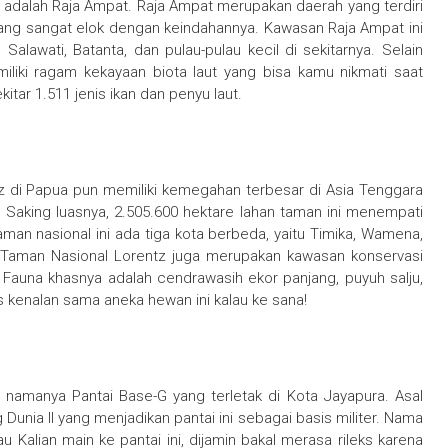
 adalah Raja Ampat. Raja Ampat merupakan daerah yang terdiri
tang sangat elok dengan keindahannya. Kawasan Raja Ampat ini
 Salawati, Batanta, dan pulau-pulau kecil di sekitarnya. Selain
liki ragam kekayaan biota laut yang bisa kamu nikmati saat
ar 1.511 jenis ikan dan penyu laut.
z di Papua pun memiliki kemegahan terbesar di Asia Tenggara
 Saking luasnya, 2.505.600 hektare lahan taman ini menempati
man nasional ini ada tiga kota berbeda, yaitu Timika, Wamena,
tu, Taman Nasional Lorentz juga merupakan kawasan konservasi
. Fauna khasnya adalah cendrawasih ekor panjang, puyuh salju,
s kenalan sama aneka hewan ini kalau ke sana!
, namanya Pantai Base-G yang terletak di Kota Jayapura. Asal
 Dunia II yang menjadikan pantai ini sebagai basis militer. Nama
lau Kalian main ke pantai ini, dijamin bakal merasa rileks karena