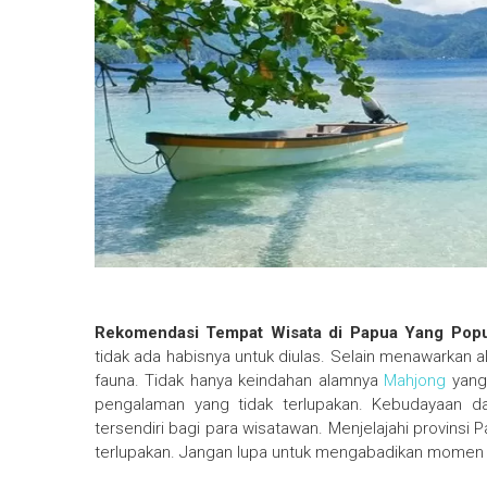
Rekomendasi Tempat Wisata di Papua Yang Popu
tidak ada habisnya untuk diulas. Selain menawarkan
fauna. Tidak hanya keindahan alamnya
Mahjong
yang 
pengalaman yang tidak terlupakan. Kebudayaan da
tersendiri bagi para wisatawan. Menjelajahi provinsi
terlupakan. Jangan lupa untuk mengabadikan momen