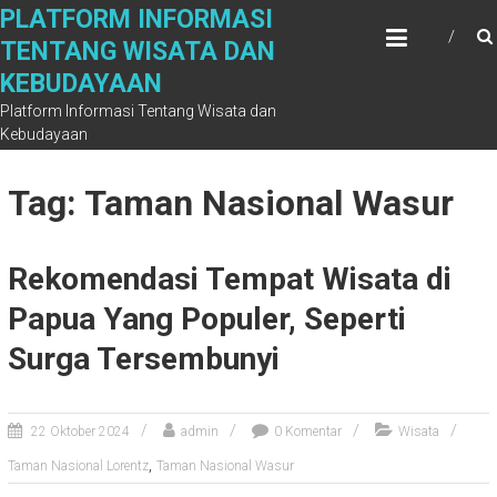
Skip
PLATFORM INFORMASI
to
TENTANG WISATA DAN
content
KEBUDAYAAN
Platform Informasi Tentang Wisata dan
Kebudayaan
Tag: Taman Nasional Wasur
Rekomendasi Tempat Wisata di
Papua Yang Populer, Seperti
Surga Tersembunyi
22 Oktober 2024
admin
0 Komentar
Wisata
,
Taman Nasional Lorentz
Taman Nasional Wasur