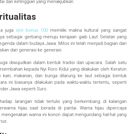
tai dari ketinggian yang menakjubkan.
itualitas
 Ia juga
slot bonus 100
memiliki makna kultural yang sangat
aya sebagai gerbang menuju kerajaan gaib Laut Selatan yang
elegenda dalam budaya Jawa. Mitos ini telah menjadi bagian dari
kan dari generasi ke generasi.
 juga diwujudkan dalam bentuk tradisi dan upacara. Salah satu
persembahan kepada Nyi Roro Kidul yang dilakukan oleh Keraton
rti kain, makanan, dan bunga dilarung ke laut sebagai bentuk
 ini biasanya dilakukan pada waktu-waktu tertentu, seperti
nder Jawa seperti Suro.
adap larangan tidak tertulis yang berkembang di kalangan
rwarna hijau saat berada di pantai. Warna hijau dipercaya
n mengenakan warna ini konon dapat mengundang hal-hal yang
ius.