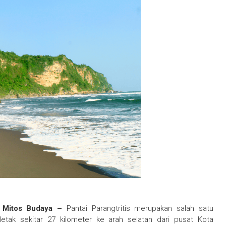
n Mitos Budaya –
Pantai Parangtritis merupakan salah satu
rletak sekitar 27 kilometer ke arah selatan dari pusat Kota