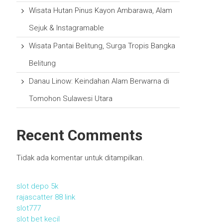
Wisata Hutan Pinus Kayon Ambarawa, Alam
Sejuk & Instagramable
Wisata Pantai Belitung, Surga Tropis Bangka
Belitung
Danau Linow: Keindahan Alam Berwarna di
Tomohon Sulawesi Utara
Recent Comments
Tidak ada komentar untuk ditampilkan.
slot depo 5k
rajascatter 88 link
slot777
slot bet kecil