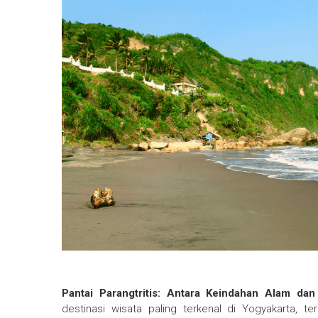
Pantai Parangtritis: Antara Keindahan Alam da
destinasi wisata paling terkenal di Yogyakarta, te