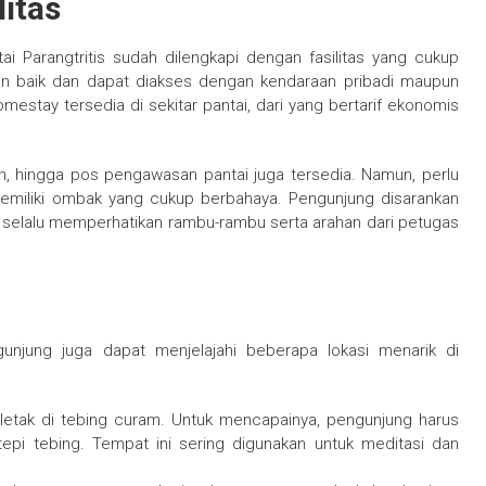
litas
ai Parangtritis sudah dilengkapi dengan fasilitas yang cukup
an baik dan dapat diakses dengan kendaraan pribadi maupun
estay tersedia di sekitar pantai, dari yang bertarif ekonomis
an, hingga pos pengawasan pantai juga tersedia. Namun, perlu
 memiliki ombak yang cukup berbahaya. Pengunjung disarankan
 dan selalu memperhatikan rambu-rambu serta arahan dari petugas
ngunjung juga dapat menjelajahi beberapa lokasi menarik di
letak di tebing curam. Untuk mencapainya, pengunjung harus
epi tebing. Tempat ini sering digunakan untuk meditasi dan