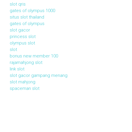
slot qris
gates of olympus 1000
situs slot thailand
gates of olympus
slot gacor
princess slot
olympus slot
slot
bonus new member 100
rajamahjong slot
link slot
slot gacor gampang menang
slot mahjong
spaceman slot