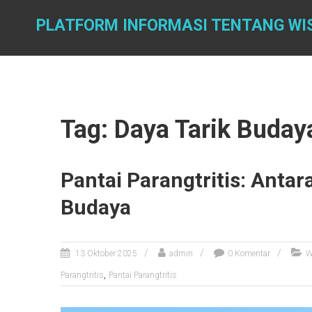
Skip
to
PLATFORM INFORMASI TENTANG WI
content
Tag: Daya Tarik Budaya
Pantai Parangtritis: Anta
Budaya
13 Oktober 2025
admin
0 Komentar
W
,
Parangtritis
Pantai Parangtritis