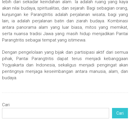
lebih dari sekadar keindahan alam. Ia adalah ruang yang kaya
akan nilai budaya, spiritualitas, dan sejarah. Bagi sebagian orang,
kunjungan ke Parangtritis adalah perjalanan wisata; bagi yang
lain, ia adalah perjalanan batin dan ziarah budaya. Kombinasi
antara panorama alam yang luar biasa, mitos yang memikat,
serta nuansa tradisi Jawa yang masih hidup menjadikan Pantai
Parangtritis sebagai tempat yang istimewa.
Dengan pengelolaan yang bijak dan partisipasi aktif dari semua
pihak, Pantai Parangtritis dapat terus menjadi kebanggaan
Yogyakarta dan Indonesia, sekaligus menjadi pengingat akan
pentingnya menjaga keseimbangan antara manusia, alam, dan
budaya.
Cari
Cari