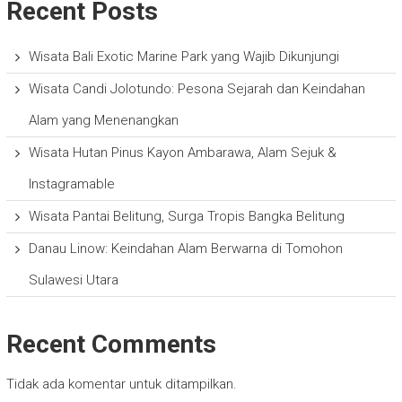
Recent Posts
Wisata Bali Exotic Marine Park yang Wajib Dikunjungi
Wisata Candi Jolotundo: Pesona Sejarah dan Keindahan
Alam yang Menenangkan
Wisata Hutan Pinus Kayon Ambarawa, Alam Sejuk &
Instagramable
Wisata Pantai Belitung, Surga Tropis Bangka Belitung
Danau Linow: Keindahan Alam Berwarna di Tomohon
Sulawesi Utara
Recent Comments
Tidak ada komentar untuk ditampilkan.