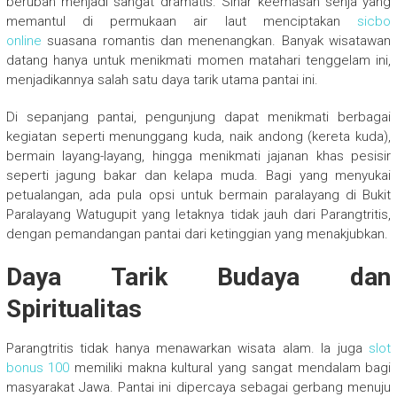
berubah menjadi sangat dramatis. Sinar keemasan senja yang
memantul di permukaan air laut menciptakan
sicbo
online
suasana romantis dan menenangkan. Banyak wisatawan
datang hanya untuk menikmati momen matahari tenggelam ini,
menjadikannya salah satu daya tarik utama pantai ini.
Di sepanjang pantai, pengunjung dapat menikmati berbagai
kegiatan seperti menunggang kuda, naik andong (kereta kuda),
bermain layang-layang, hingga menikmati jajanan khas pesisir
seperti jagung bakar dan kelapa muda. Bagi yang menyukai
petualangan, ada pula opsi untuk bermain paralayang di Bukit
Paralayang Watugupit yang letaknya tidak jauh dari Parangtritis,
dengan pemandangan pantai dari ketinggian yang menakjubkan.
Daya Tarik Budaya dan
Spiritualitas
Parangtritis tidak hanya menawarkan wisata alam. Ia juga
slot
bonus 100
memiliki makna kultural yang sangat mendalam bagi
masyarakat Jawa. Pantai ini dipercaya sebagai gerbang menuju