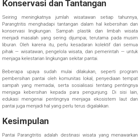
Konservasi dan Tantangan
Seiring meningkatnya jumlah wisatawan setiap tahunnya,
Parangtritis menghadapi tantangan dalam hal kebersihan dan
konservasi lingkungan. Sampah plastik dan limbah wisata
menjadi masalah yang sering dijumpai, terutama pada musim
liburan. Oleh karena itu, perlu kesadaran kolektif dari semua
pihak — wisatawan, pengelola wisata, dan pemerintah — untuk
menjaga kelestarian lingkungan sekitar pantai.
Beberapa upaya sudah mulai dilakukan, seperti program
pembersihan pantai oleh komunitas lokal, penyediaan tempat
sampah yang memadai, serta sosialisasi tentang pentingnya
menjaga kebersihan kepada para pengunjung. Di sisi lain,
edukasi mengenai pentingnya menjaga ekosistem laut dan
pantai juga menjadi hal yang perlu terus digalakkan.
Kesimpulan
Pantai Parangtritis adalah destinasi wisata yang menawarkan