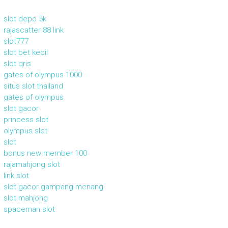
slot depo 5k
rajascatter 88 link
slot777
slot bet kecil
slot qris
gates of olympus 1000
situs slot thailand
gates of olympus
slot gacor
princess slot
olympus slot
slot
bonus new member 100
rajamahjong slot
link slot
slot gacor gampang menang
slot mahjong
spaceman slot