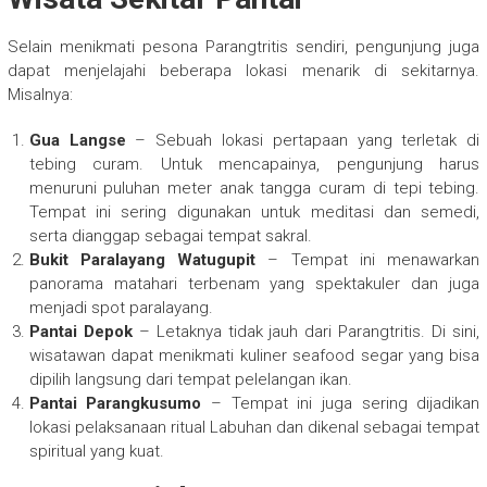
Selain menikmati pesona Parangtritis sendiri, pengunjung juga
dapat menjelajahi beberapa lokasi menarik di sekitarnya.
Misalnya:
Gua Langse
– Sebuah lokasi pertapaan yang terletak di
tebing curam. Untuk mencapainya, pengunjung harus
menuruni puluhan meter anak tangga curam di tepi tebing.
Tempat ini sering digunakan untuk meditasi dan semedi,
serta dianggap sebagai tempat sakral.
Bukit Paralayang Watugupit
– Tempat ini menawarkan
panorama matahari terbenam yang spektakuler dan juga
menjadi spot paralayang.
Pantai Depok
– Letaknya tidak jauh dari Parangtritis. Di sini,
wisatawan dapat menikmati kuliner seafood segar yang bisa
dipilih langsung dari tempat pelelangan ikan.
Pantai Parangkusumo
– Tempat ini juga sering dijadikan
lokasi pelaksanaan ritual Labuhan dan dikenal sebagai tempat
spiritual yang kuat.